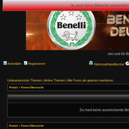
Ja, auch diese Webseite verwendet 
von und für B
Anmelden
Registrieren
Werkstatthandbücher
Unbeantwortete Themen
|
Aktive Themen
|
Alle Foren als gelesen markieren
Portal
»
Foren-Übersicht
Du hast keine ausreichende Be
Portal
»
Foren-Übersicht