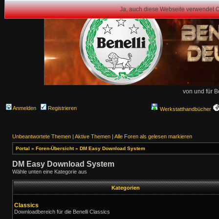
Ja, auch diese Webseite verwendet 
von und für B
Anmelden
Registrieren
Werkstatthandbücher
Unbeantwortete Themen
|
Aktive Themen
|
Alle Foren als gelesen markieren
Portal
»
Foren-Übersicht
»
DM Easy Download System
DM Easy Download System
Wähle unten eine Kategorie aus
Kategorien
Classics
Downloadbereich für die Benelli Classics