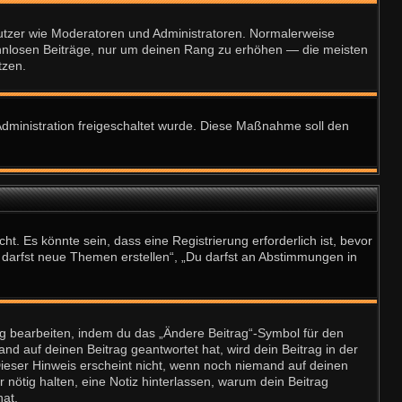
enutzer wie Moderatoren und Administratoren. Normalerweise
 sinnlosen Beiträge, nur um deinen Rang zu erhöhen — die meisten
tzen.
-Administration freigeschaltet wurde. Diese Maßnahme soll den
 Es könnte sein, dass eine Registrierung erforderlich ist, bevor
u darfst neue Themen erstellen“, „Du darfst an Abstimmungen in
ag bearbeiten, indem du das „Ändere Beitrag“-Symbol für den
nd auf deinen Beitrag geantwortet hat, wird dein Beitrag in der
Dieser Hinweis erscheint nicht, wenn noch niemand auf deinen
r nötig halten, eine Notiz hinterlassen, warum dein Beitrag
hat.