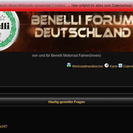
 auch diese Webseite verwendet Cookies.
→ Hier erfahrt ihr alles zum Datenschut
von und für Benelli Motorrad Fahrer(innen)
Werkstatthandbücher
Karte
Galeri
Häufig gestellte Fragen
ucht?