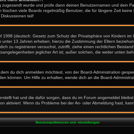
erung zugesandt wurde und prüfe dann deinen Benutzernamen und dein Pa
m löschen viele Boards regelmäßig Benutzer, die für längere Zeit kei
Diskussionen teil!
f 1998 (deutsch: Gesetz zum Schutz der Privatsphäre von Kindern im In
n unter 13 Jahren erheben, hierzu die Zustimmung der Eltern beziehu
u dich zu registrieren versuchst, zutrifft, ziehe einen rechtlichen Beis
sangelegenheiten jeglicher Art ist; außer solchen, die weiter unten be
 dem du dich anmelden möchtest, von der Board-Administration gesper
en können. Um Hilfe zu erhalten, wende dich an die Board-Administrat
?
erstellt hat und die dafür sorgen, dass du im Forum angemeldet bleibs
ion aktiviert. Wenn du Probleme bei der An- oder Abmeldung hast, kan
Benutzerpräferenzen und -einstellungen