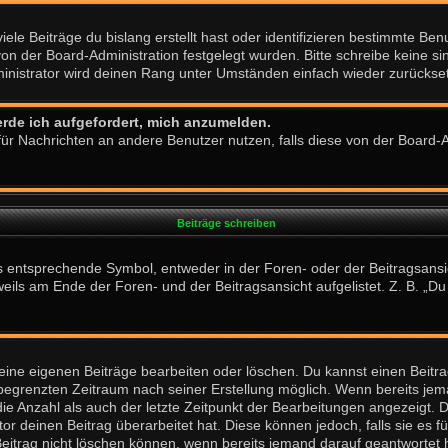
ele Beiträge du bislang erstellt hast oder identifizieren bestimmte B
 von der Board-Administration festgelegt wurden. Bitte schreibe keine
ministrator wird deinen Rang unter Umständen einfach wieder zurückse
erde ich aufgefordert, mich anzumelden.
n für Nachrichten an andere Benutzer nutzen, falls diese von der Board
Beiträge schreiben
ntsprechende Symbol, entweder in der Foren- oder der Beitragsansicht.
eils am Ende der Foren- und der Beitragsansicht aufgelistet. Z. B. „D
deine eigenen Beiträge bearbeiten oder löschen. Du kannst einen Beitr
n begrenzten Zeitraum nach seiner Erstellung möglich. Wenn bereits jema
ie Anzahl als auch der letzte Zeitpunkt der Bearbeitungen angezeigt. 
r deinen Beitrag überarbeitet hat. Diese können jedoch, falls sie es fü
eitrag nicht löschen können, wenn bereits jemand darauf geantwortet 