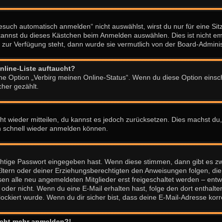
uch automatisch anmelden“ nicht auswählst, wirst du nur für eine Si
kannst du dieses Kästchen beim Anmelden auswählen. Dies ist nicht e
t zur Verfügung steht, dann wurde sie vermutlich von der Board-Adminis
nline-Liste auftaucht?
ine Option „Verbirg meinen Online-Status“. Wenn du diese Option einsc
her gezählt.
icht wieder mitteilen, du kannst es jedoch zurücksetzen. Dies machst d
ch schnell wieder anmelden können.
chtige Passwort eingegeben hast. Wenn diese stimmen, dann gibt es z
 Eltern oder deiner Erziehungsberechtigten den Anweisungen folgen, die 
sen alle neu angemeldeten Mitglieder erst freigeschaltet werden – entw
 ist oder nicht. Wenn du eine E-Mail erhalten hast, folge den dort enth
ockiert wurde. Wenn du dir sicher bist, dass deine E-Mail-Adresse kor
 nicht mehr anmelden?!