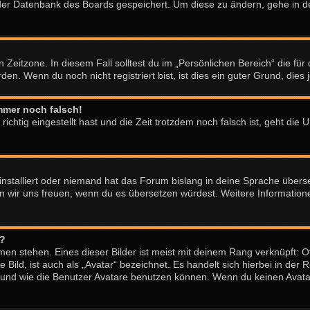
n der Datenbank des Boards gespeichert. Um diese zu ändern, gehe in d
 Zeitzone. In diesem Fall solltest du im „Persönlichen Bereich“ die für 
n. Wenn du noch nicht registriert bist, ist dies ein guter Grund, dies j
immer noch falsch!
ichtig eingestellt hast und die Zeit trotzdem noch falsch ist, geht die 
installiert oder niemand hat das Forum bislang in deine Sprache überse
würden wir uns freuen, wenn du es übersetzen würdest. Weitere Informa
n?
en stehen. Eines dieser Bilder ist meist mit deinem Rang verknüpft: Of
ild, ist auch als „Avatar“ bezeichnet. Es handelt sich hierbei in der 
b und wie die Benutzer Avatare benutzen können. Wenn du keinen Avatar