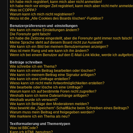
Ich habe mich registriert, kann mich aber nicht anmelden!
Ich habe mich vor einiger Zeit registriert, kann mich aber nicht mehr anmeld
Was ist COPPA?
Warum kann ich mich nicht registrieren?
Wozu ist die „Alle Cookies des Boards löschen“-Funktion?
Benutzerpräferenzen und -einstellungen
Wie kann ich meine Einstellungen ändern?
Die Forenuhr geht falsch!
Ich habe die Zeitzone eingestellt, aber die Forenuhr geht immer noch falsch!
Meine Sprache steht auf diesem Board nicht zur Auswahl!
Wie kann ich ein Bild bei meinem Benutzernamen anzeigen?
Was ist mein Rang und wie kann ich ihn ändern?
Wenn ich bei einem Benutzer auf den E-Mail-Link klicke, werde ich aufgefor
Beiträge schreiben
Wie schreibe ich ein Thema?
Wie kann ich einen Beitrag bearbeiten oder löschen?
Wie kann ich meinem Beitrag eine Signatur anfügen?
Wie kann ich eine Umfrage erstellen?
Wieso kann ich nicht mehr Antwortmöglichkeiten erstellen?
Wie bearbeite oder lösche ich eine Umfrage?
Warum kann ich auf bestimmte Foren nicht zugreifen?
Weshalb kann ich keine Dateianhänge anfügen?
Weshalb wurde ich verwarnt?
Wie kann ich Beiträge den Moderatoren melden?
Was bewirkt die „Speichern“-Schaltfläche beim Schreiben eines Beitrags?
Warum muss mein Beitrag erst freigegeben werden?
Wie markiere ich ein Thema als neu?
Textformatierung und Thementypen
Was ist BBCode?
Kann ich HTML benutzen?