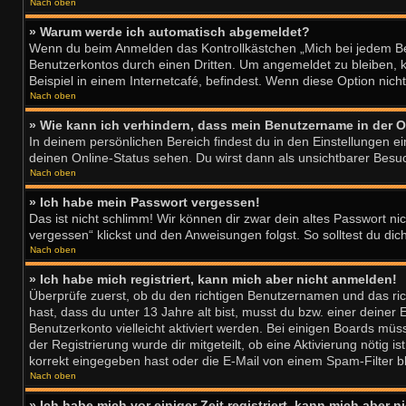
Nach oben
» Warum werde ich automatisch abgemeldet?
Wenn du beim Anmelden das Kontrollkästchen „Mich bei jedem Bes
Benutzerkontos durch einen Dritten. Um angemeldet zu bleiben, 
Beispiel in einem Internetcafé, befindest. Wenn diese Option nich
Nach oben
» Wie kann ich verhindern, dass mein Benutzername in der O
In deinem persönlichen Bereich findest du in den Einstellungen e
deinen Online-Status sehen. Du wirst dann als unsichtbarer Besuc
Nach oben
» Ich habe mein Passwort vergessen!
Das ist nicht schlimm! Wir können dir zwar dein altes Passwort n
vergessen“ klickst und den Anweisungen folgst. So solltest du di
Nach oben
» Ich habe mich registriert, kann mich aber nicht anmelden!
Überprüfe zuerst, ob du den richtigen Benutzernamen und das ri
hast, dass du unter 13 Jahre alt bist, musst du bzw. einer deiner
Benutzerkonto vielleicht aktiviert werden. Bei einigen Boards müs
der Registrierung wurde dir mitgeteilt, ob eine Aktivierung nötig
korrekt eingegeben hast oder die E-Mail von einem Spam-Filter bl
Nach oben
» Ich habe mich vor einiger Zeit registriert, kann mich aber