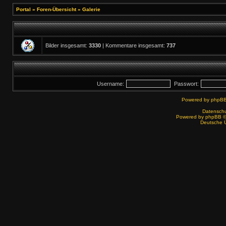
Portal
»
Foren-Übersicht
»
Galerie
Bilder insgesamt:
3330
| Kommentare insgesamt:
737
Username:
Passwort:
Powered by
phpBB
Datenschut
Powered by
phpBB
©
Deutsche 