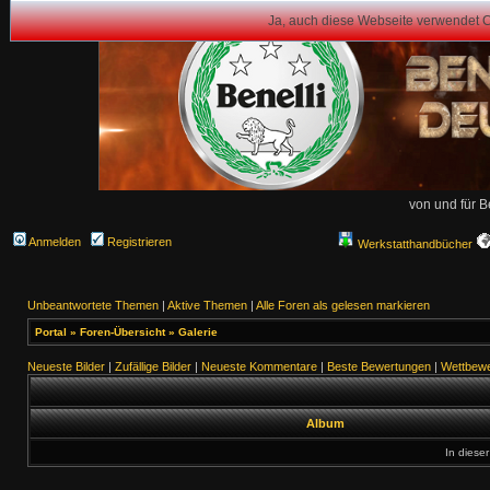
Ja, auch diese Webseite verwendet 
von und für B
Anmelden
Registrieren
Werkstatthandbücher
Unbeantwortete Themen
|
Aktive Themen
|
Alle Foren als gelesen markieren
Portal
»
Foren-Übersicht
»
Galerie
Neueste Bilder
|
Zufällige Bilder
|
Neueste Kommentare
|
Beste Bewertungen
|
Wettbewe
Album
In dieser