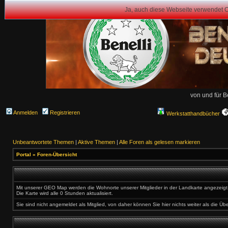
Ja, auch diese Webseite verwendet 
von und für B
Anmelden
Registrieren
Werkstatthandbücher
Unbeantwortete Themen
|
Aktive Themen
|
Alle Foren als gelesen markieren
Portal
»
Foren-Übersicht
Mit unserer GEO Map werden die Wohnorte unserer Mitglieder in der Landkarte angezeigt. 
Die Karte wird alle 0 Stunden aktualisiert.
Sie sind nicht angemeldet als Mitglied, von daher können Sie hier nichts weiter als die Üb