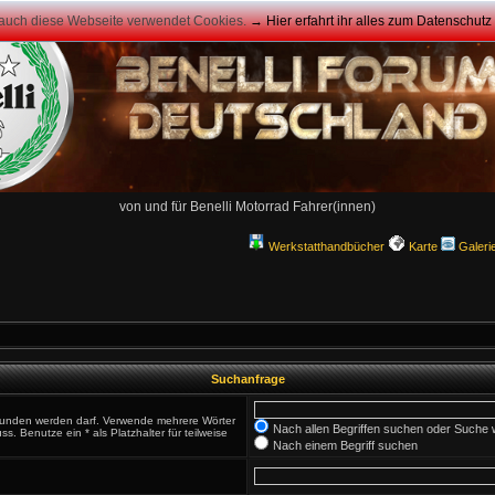
 auch diese Webseite verwendet Cookies.
→ Hier erfahrt ihr alles zum Datenschut
von und für Benelli Motorrad Fahrer(innen)
Werkstatthandbücher
Karte
Galeri
Suchanfrage
efunden werden darf. Verwende mehrere Wörter
Nach allen Begriffen suchen oder Such
 Benutze ein * als Platzhalter für teilweise
Nach einem Begriff suchen