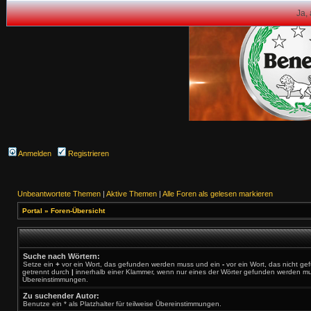
Ja,
Anmelden
Registrieren
Unbeantwortete Themen
|
Aktive Themen
|
Alle Foren als gelesen markieren
Portal
»
Foren-Übersicht
Suche nach Wörtern:
Setze ein
+
vor ein Wort, das gefunden werden muss und ein
-
vor ein Wort, das nicht g
getrennt durch
|
innerhalb einer Klammer, wenn nur eines der Wörter gefunden werden muss.
Übereinstimmungen.
Zu suchender Autor:
Benutze ein * als Platzhalter für teilweise Übereinstimmungen.