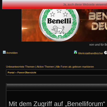
Ja, auch diese Webseite verwend
von und für B
Anmelden
Werkstatthandbücher
Unbeantwortete Themen
|
Aktive Themen
|
Alle Foren als gelesen markieren
Portal
»
Foren-Übersicht
Mit dem Zugriff auf „Benelliforum“