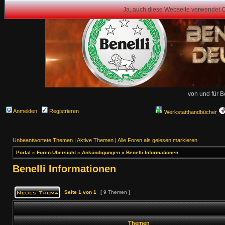
Ja, auch diese Webseite verwendet 
von und für B
Anmelden
Registrieren
Werkstatthandbücher
Unbeantwortete Themen
|
Aktive Themen
|
Alle Foren als gelesen markieren
Portal
»
Foren-Übersicht
»
Ankündigungen
»
Benelli Informationen
Benelli Informationen
Seite
1
von
1
[ 9 Themen ]
Themen