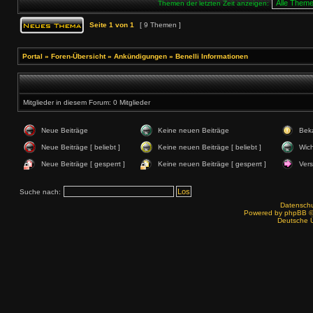
Themen der letzten Zeit anzeigen:
Seite
1
von
1
[ 9 Themen ]
Portal
»
Foren-Übersicht
»
Ankündigungen
»
Benelli Informationen
Mitglieder in diesem Forum: 0 Mitglieder
Neue Beiträge
Keine neuen Beiträge
Bek
Neue Beiträge [ beliebt ]
Keine neuen Beiträge [ beliebt ]
Wich
Neue Beiträge [ gesperrt ]
Keine neuen Beiträge [ gesperrt ]
Ver
Suche nach:
Datenschut
Powered by
phpBB
©
Deutsche 