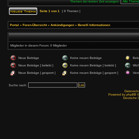
Themen der letzten Zeit anzeigen:
Seite
1
von
1
[ 9 Themen ]
Portal
»
Foren-Übersicht
»
Ankündigungen
»
Benelli Informationen
Mitglieder in diesem Forum: 0 Mitglieder
Neue Beiträge
Keine neuen Beiträge
Bek
Neue Beiträge [ beliebt ]
Keine neuen Beiträge [ beliebt ]
Wich
Neue Beiträge [ gesperrt ]
Keine neuen Beiträge [ gesperrt ]
Ver
Suche nach:
Datenschut
Powered by
phpBB
©
Deutsche 