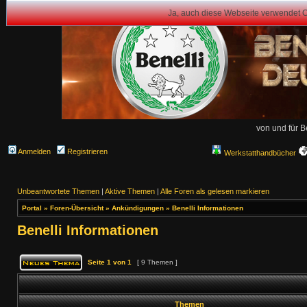
Ja, auch diese Webseite verwendet 
von und für B
Anmelden
Registrieren
Werkstatthandbücher
Unbeantwortete Themen
|
Aktive Themen
|
Alle Foren als gelesen markieren
Portal
»
Foren-Übersicht
»
Ankündigungen
»
Benelli Informationen
Benelli Informationen
Seite
1
von
1
[ 9 Themen ]
Themen