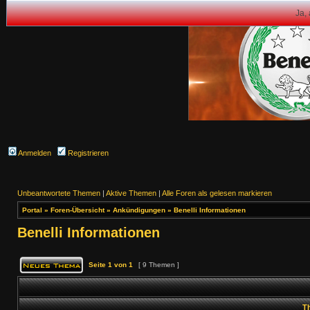
Ja,
Anmelden
Registrieren
Unbeantwortete Themen
|
Aktive Themen
|
Alle Foren als gelesen markieren
Portal
»
Foren-Übersicht
»
Ankündigungen
»
Benelli Informationen
Benelli Informationen
Seite
1
von
1
[ 9 Themen ]
T