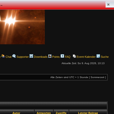
✖
z ←
e
Chat
Supporter
Downloads
Points
FAQ
Event-Kalender
Suche
Aktuelle Zeit: So 9. Aug 2026, 10:13
Alle Zeiten sind UTC + 1 Stunde [ Sommerzeit ]
Autor
Antworten
Zugriffe
Letzter Beitrag