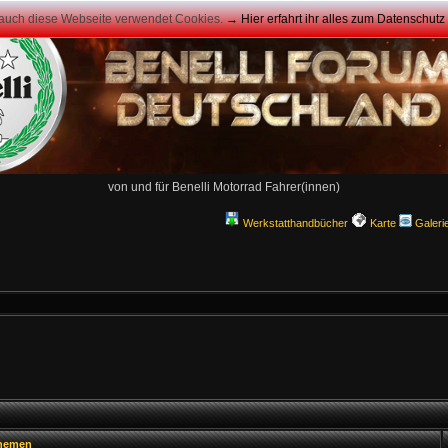
 auch diese Webseite verwendet Cookies.
→ Hier erfahrt ihr alles zum Datenschut
von und für Benelli Motorrad Fahrer(innen)
Werkstatthandbücher
Karte
Galeri
hemen