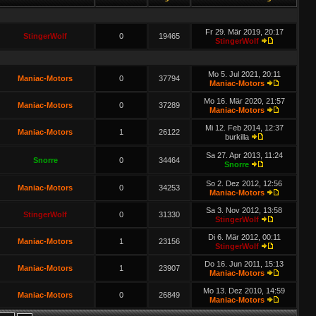
Fr 29. Mär 2019, 20:17
StingerWolf
0
19465
StingerWolf
Mo 5. Jul 2021, 20:11
Maniac-Motors
0
37794
Maniac-Motors
Mo 16. Mär 2020, 21:57
Maniac-Motors
0
37289
Maniac-Motors
Mi 12. Feb 2014, 12:37
Maniac-Motors
1
26122
burkilla
Sa 27. Apr 2013, 11:24
Snorre
0
34464
Snorre
So 2. Dez 2012, 12:56
Maniac-Motors
0
34253
Maniac-Motors
Sa 3. Nov 2012, 13:58
StingerWolf
0
31330
StingerWolf
Di 6. Mär 2012, 00:11
Maniac-Motors
1
23156
StingerWolf
Do 16. Jun 2011, 15:13
Maniac-Motors
1
23907
Maniac-Motors
Mo 13. Dez 2010, 14:59
Maniac-Motors
0
26849
Maniac-Motors