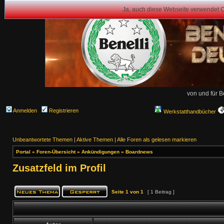
Ja, auch diese Webseite verwendet 
von und für B
Anmelden
Registrieren
Werkstatthandbücher
Unbeantwortete Themen
|
Aktive Themen
|
Alle Foren als gelesen markieren
Portal
»
Foren-Übersicht
»
Ankündigungen
»
Boardnews
Zusatzfeld im Profil
Seite
1
von
1
[ 1 Beitrag ]