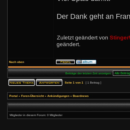
Der Dank geht an Fra
Zuletzt geändert von
Stinger
geändert.
Nach oben
Beiträge der letzten Zeit anzeigen:
Seite
1
von
1
[ 1 Beitrag ]
Portal
»
Foren-Übersicht
»
Ankündigungen
»
Boardnews
Mitglieder in diesem Forum: 0 Mitglieder