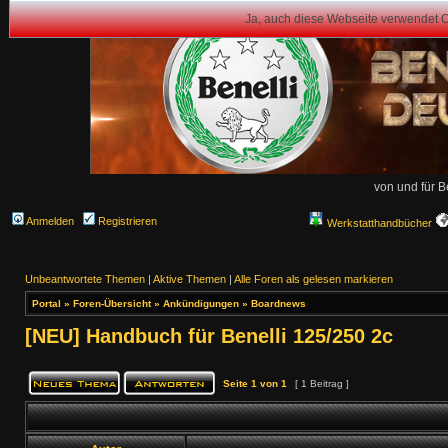
Ja, auch diese Webseite verwendet 
von und für B
Anmelden
Registrieren
Werkstatthandbücher
Unbeantwortete Themen
|
Aktive Themen
|
Alle Foren als gelesen markieren
Portal
»
Foren-Übersicht
»
Ankündigungen
»
Boardnews
[NEU] Handbuch für Benelli 125/250 2c
Seite
1
von
1
[ 1 Beitrag ]