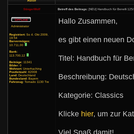
Autor
StingerWolf
Betreff des Beitrags:
[NEU] Handbuch für Benelli 125
Hallo Zusammen,
Administrator
Registriert:
So 4. Okt 2009,
es gibt einen neuen D
19:54
Barvermögen:
10.711,00
Bank:
113.700,12
Titel: Handbuch für Be
Beiträge:
11341
Bilder:
0
Wohnort:
Unterhaching
Postleitzahl:
82008
Beschreibung: Deutsc
Land:
Deutschland
Bundesland:
Bayern
Fahrzeug:
Tornado 1130 Tre
Kategorie: Classics
Klicke
hier
, um zur Ka
Viel Spaß damit!