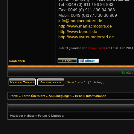
Tel: 0049 (0) 911 / 96 94 983
Fax: 0049 (0) 911 / 96 94 983
Mobil: 0049 (0)177 / 30 30 989
info@maniacmotors.de
http://www.maniacmotors.de
http://www.benelli.de
http://www.vyrus-motorrad.de
Zuletzt geändert von
StingerWolf
am Fr 28. Feb 2014,
Nach oben
Beiträge
Seite
1
von
1
[ 1 Beitrag ]
Portal
»
Foren-Übersicht
»
Ankündigungen
»
Benelli Informationen
Mitglieder in diesem Forum: 0 Mitglieder