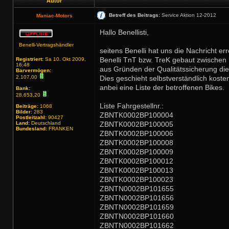
Autor
Betreff des Beitrags:
Service Aktion 12-2012
Maniac-Motors
Hallo Benellisti,
Benelli-Vertragshändler
seitens Benelli hat uns die Nachricht err
Registriert:
Sa 10. Okt 2009,
Benelli TnT bzw. TreK gebaut zwischen
16:48
aus Gründen der Qualitätssicherung die
Barvermögen:
2.107,00
Dies geschieht selbstverständlich koste
anbei eine Liste der betroffenen Bikes.
Bank:
28.653,20
Liste Fahrgestellnr.:
Beiträge:
1068
Bilder:
283
ZBNTK0002BP100004
Postleitzahl:
90427
Land:
Deutschland
ZBNTK0002BP100005
Bundesland:
FRANKEN
ZBNTK0002BP100006
ZBNTK0002BP100008
ZBNTK0002BP100009
ZBNTK0002BP100012
ZBNTK0002BP100013
ZBNTK0002BP100023
ZBNTN0002BP101655
ZBNTN0002BP101656
ZBNTN0002BP101659
ZBNTN0002BP101660
ZBNTN0002BP101662