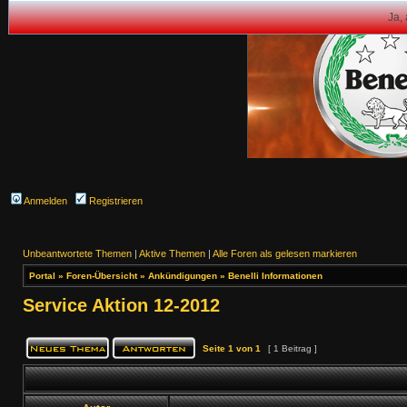
Ja,
Anmelden
Registrieren
Unbeantwortete Themen
|
Aktive Themen
|
Alle Foren als gelesen markieren
Portal
»
Foren-Übersicht
»
Ankündigungen
»
Benelli Informationen
Service Aktion 12-2012
Seite
1
von
1
[ 1 Beitrag ]