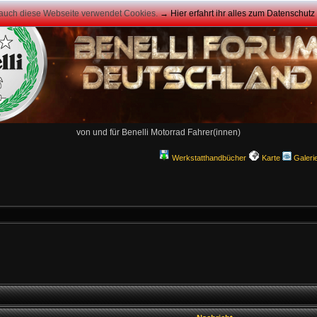
 auch diese Webseite verwendet Cookies.
→ Hier erfahrt ihr alles zum Datenschut
von und für Benelli Motorrad Fahrer(innen)
Werkstatthandbücher
Karte
Galeri