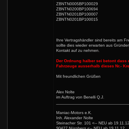
ZBNTN0005BP100029
ZBNTN0200BP100694
ZBNTN0201BP100007
ZBNTN0201BP100015
Ihre Vertragshändler sind bereits am Fr
sollte dies wieder erwarten aus Gründen
Kontakt auf zu nehmen.
Der Ordnung halber sei betont dass d
Fahrzeuge ausserhalb dieses Nr.- Kr
Mit freundlichen Grüßen
Alex Nolte
im Auftrag von Benelli Q.J.
_______________________________
Maniac-Motors e.K.
Inh. Alexander Nolte
Steinacher Str. 101 <-- NEU ab 19.11.1
90427 Nürnberg <-- NEU ab 19.11.12